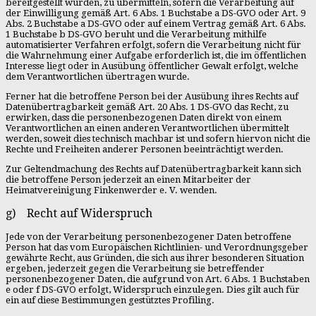
bereitgestellt wurden, zu übermitteln, sofern die Verarbeitung auf
der Einwilligung gemäß Art. 6 Abs. 1 Buchstabe a DS-GVO oder Art. 9
Abs. 2 Buchstabe a DS-GVO oder auf einem Vertrag gemäß Art. 6 Abs.
1 Buchstabe b DS-GVO beruht und die Verarbeitung mithilfe
automatisierter Verfahren erfolgt, sofern die Verarbeitung nicht für
die Wahrnehmung einer Aufgabe erforderlich ist, die im öffentlichen
Interesse liegt oder in Ausübung öffentlicher Gewalt erfolgt, welche
dem Verantwortlichen übertragen wurde.
Ferner hat die betroffene Person bei der Ausübung ihres Rechts auf
Datenübertragbarkeit gemäß Art. 20 Abs. 1 DS-GVO das Recht, zu
erwirken, dass die personenbezogenen Daten direkt von einem
Verantwortlichen an einen anderen Verantwortlichen übermittelt
werden, soweit dies technisch machbar ist und sofern hiervon nicht die
Rechte und Freiheiten anderer Personen beeinträchtigt werden.
Zur Geltendmachung des Rechts auf Datenübertragbarkeit kann sich
die betroffene Person jederzeit an einen Mitarbeiter der
Heimatvereinigung Finkenwerder e. V. wenden.
g) Recht auf Widerspruch
Jede von der Verarbeitung personenbezogener Daten betroffene
Person hat das vom Europäischen Richtlinien- und Verordnungsgeber
gewährte Recht, aus Gründen, die sich aus ihrer besonderen Situation
ergeben, jederzeit gegen die Verarbeitung sie betreffender
personenbezogener Daten, die aufgrund von Art. 6 Abs. 1 Buchstaben
e oder f DS-GVO erfolgt, Widerspruch einzulegen. Dies gilt auch für
ein auf diese Bestimmungen gestütztes Profiling.