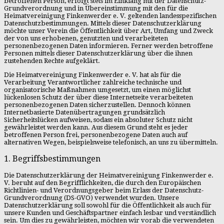
betroffenen Person, erfolgt stets im Einklang mit der Datenschutz-
Grundverordnung und in Übereinstimmung mit den für die
Heimatvereinigung Finkenwerder e. V. geltenden landesspezifischen
Datenschutzbestimmungen. Mittels dieser Datenschutzerklärung
möchte unser Verein die Öffentlichkeit über Art, Umfang und Zweck
der von uns erhobenen, genutzten und verarbeiteten
personenbezogenen Daten informieren. Ferner werden betroffene
Personen mittels dieser Datenschutzerklärung über die ihnen
zustehenden Rechte aufgeklärt.
Die Heimatvereinigung Finkenwerder e. V. hat als für die
Verarbeitung Verantwortlicher zahlreiche technische und
organisatorische Maßnahmen umgesetzt, um einen möglichst
lückenlosen Schutz der über diese Internetseite verarbeiteten
personenbezogenen Daten sicherzustellen. Dennoch können
Internetbasierte Datenübertragungen grundsätzlich
Sicherheitslücken aufweisen, sodass ein absoluter Schutz nicht
gewährleistet werden kann. Aus diesem Grund steht es jeder
betroffenen Person frei, personenbezogene Daten auch auf
alternativen Wegen, beispielsweise telefonisch, an uns zu übermitteln.
1. Begriffsbestimmungen
Die Datenschutzerklärung der Heimatvereinigung Finkenwerder e.
V. beruht auf den Begrifflichkeiten, die durch den Europäischen
Richtlinien- und Verordnungsgeber beim Erlass der Datenschutz-
Grundverordnung (DS-GVO) verwendet wurden. Unsere
Datenschutzerklärung soll sowohl für die Öffentlichkeit als auch für
unsere Kunden und Geschäftspartner einfach lesbar und verständlich
sein. Um dies zu gewährleisten, möchten wir vorab die verwendeten