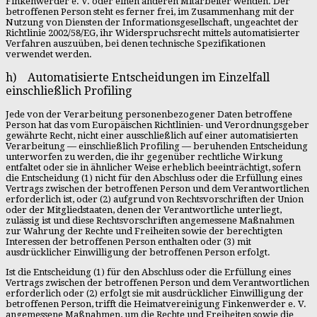
Finkenwerder e. V. oder einen anderen Mitarbeiter wenden. Der
betroffenen Person steht es ferner frei, im Zusammenhang mit der
Nutzung von Diensten der Informationsgesellschaft, ungeachtet der
Richtlinie 2002/58/EG, ihr Widerspruchsrecht mittels automatisierter
Verfahren auszuüben, bei denen technische Spezifikationen
verwendet werden.
h) Automatisierte Entscheidungen im Einzelfall
einschließlich Profiling
Jede von der Verarbeitung personenbezogener Daten betroffene
Person hat das vom Europäischen Richtlinien- und Verordnungsgeber
gewährte Recht, nicht einer ausschließlich auf einer automatisierten
Verarbeitung — einschließlich Profiling — beruhenden Entscheidung
unterworfen zu werden, die ihr gegenüber rechtliche Wirkung
entfaltet oder sie in ähnlicher Weise erheblich beeinträchtigt, sofern
die Entscheidung (1) nicht für den Abschluss oder die Erfüllung eines
Vertrags zwischen der betroffenen Person und dem Verantwortlichen
erforderlich ist, oder (2) aufgrund von Rechtsvorschriften der Union
oder der Mitgliedstaaten, denen der Verantwortliche unterliegt,
zulässig ist und diese Rechtsvorschriften angemessene Maßnahmen
zur Wahrung der Rechte und Freiheiten sowie der berechtigten
Interessen der betroffenen Person enthalten oder (3) mit
ausdrücklicher Einwilligung der betroffenen Person erfolgt.
Ist die Entscheidung (1) für den Abschluss oder die Erfüllung eines
Vertrags zwischen der betroffenen Person und dem Verantwortlichen
erforderlich oder (2) erfolgt sie mit ausdrücklicher Einwilligung der
betroffenen Person, trifft die Heimatvereinigung Finkenwerder e. V.
angemessene Maßnahmen, um die Rechte und Freiheiten sowie die