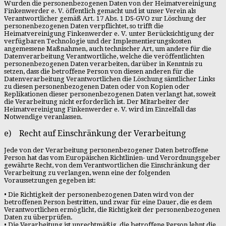
Wurden die personenbezogenen Daten von der Heimatvereinigung
Finkenwerder e. V. öffentlich gemacht und ist unser Verein als
Verantwortlicher gemäß Art. 17 Abs. 1 DS-GVO zur Löschung der
personenbezogenen Daten verpflichtet, so trifft die
Heimatvereinigung Finkenwerder e. V. unter Berücksichtigung der
verfügbaren Technologie und der Implementierungskosten
angemessene Maßnahmen, auch technischer Art, um andere für die
Datenverarbeitung Verantwortliche, welche die veröffentlichten
personenbezogenen Daten verarbeiten, darüber in Kenntnis zu
setzen, dass die betroffene Person von diesen anderen für die
Datenverarbeitung Verantwortlichen die Löschung sämtlicher Links
zu diesen personenbezogenen Daten oder von Kopien oder
Replikationen dieser personenbezogenen Daten verlangt hat, soweit
die Verarbeitung nicht erforderlich ist. Der Mitarbeiter der
Heimatvereinigung Finkenwerder e. V. wird im Einzelfall das
Notwendige veranlassen.
e) Recht auf Einschränkung der Verarbeitung
Jede von der Verarbeitung personenbezogener Daten betroffene
Person hat das vom Europäischen Richtlinien- und Verordnungsgeber
gewährte Recht, von dem Verantwortlichen die Einschränkung der
Verarbeitung zu verlangen, wenn eine der folgenden
Voraussetzungen gegeben ist:
• Die Richtigkeit der personenbezogenen Daten wird von der
betroffenen Person bestritten, und zwar für eine Dauer, die es dem
Verantwortlichen ermöglicht, die Richtigkeit der personenbezogenen
Daten zu überprüfen.
• Die Verarbeitung ist unrechtmäßig, die betroffene Person lehnt die