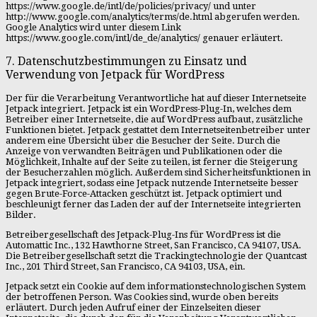
https://www.google.de/intl/de/policies/privacy/ und unter
http://www.google.com/analytics/terms/de.html abgerufen werden.
Google Analytics wird unter diesem Link
https://www.google.com/intl/de_de/analytics/ genauer erläutert.
7. Datenschutzbestimmungen zu Einsatz und
Verwendung von Jetpack für WordPress
Der für die Verarbeitung Verantwortliche hat auf dieser Internetseite
Jetpack integriert. Jetpack ist ein WordPress-Plug-In, welches dem
Betreiber einer Internetseite, die auf WordPress aufbaut, zusätzliche
Funktionen bietet. Jetpack gestattet dem Internetseitenbetreiber unter
anderem eine Übersicht über die Besucher der Seite. Durch die
Anzeige von verwandten Beiträgen und Publikationen oder die
Möglichkeit, Inhalte auf der Seite zu teilen, ist ferner die Steigerung
der Besucherzahlen möglich. Außerdem sind Sicherheitsfunktionen in
Jetpack integriert, sodass eine Jetpack nutzende Internetseite besser
gegen Brute-Force-Attacken geschützt ist. Jetpack optimiert und
beschleunigt ferner das Laden der auf der Internetseite integrierten
Bilder.
Betreibergesellschaft des Jetpack-Plug-Ins für WordPress ist die
Automattic Inc., 132 Hawthorne Street, San Francisco, CA 94107, USA.
Die Betreibergesellschaft setzt die Trackingtechnologie der Quantcast
Inc., 201 Third Street, San Francisco, CA 94103, USA, ein.
Jetpack setzt ein Cookie auf dem informationstechnologischen System
der betroffenen Person. Was Cookies sind, wurde oben bereits
erläutert. Durch jeden Aufruf einer der Einzelseiten dieser