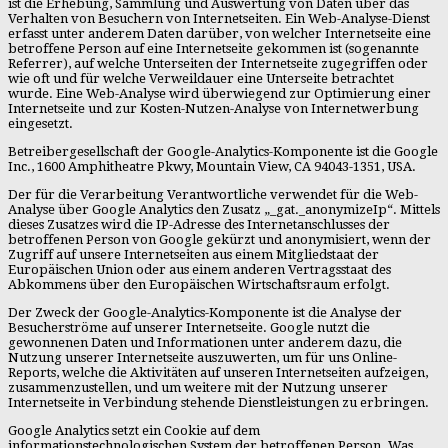
ist die Erhebung, Sammlung und Auswertung von Daten über das
Verhalten von Besuchern von Internetseiten. Ein Web-Analyse-Dienst
erfasst unter anderem Daten darüber, von welcher Internetseite eine
betroffene Person auf eine Internetseite gekommen ist (sogenannte
Referrer), auf welche Unterseiten der Internetseite zugegriffen oder
wie oft und für welche Verweildauer eine Unterseite betrachtet
wurde. Eine Web-Analyse wird überwiegend zur Optimierung einer
Internetseite und zur Kosten-Nutzen-Analyse von Internetwerbung
eingesetzt.
Betreibergesellschaft der Google-Analytics-Komponente ist die Google
Inc., 1600 Amphitheatre Pkwy, Mountain View, CA 94043-1351, USA.
Der für die Verarbeitung Verantwortliche verwendet für die Web-
Analyse über Google Analytics den Zusatz „_gat._anonymizeIp“. Mittels
dieses Zusatzes wird die IP-Adresse des Internetanschlusses der
betroffenen Person von Google gekürzt und anonymisiert, wenn der
Zugriff auf unsere Internetseiten aus einem Mitgliedstaat der
Europäischen Union oder aus einem anderen Vertragsstaat des
Abkommens über den Europäischen Wirtschaftsraum erfolgt.
Der Zweck der Google-Analytics-Komponente ist die Analyse der
Besucherströme auf unserer Internetseite. Google nutzt die
gewonnenen Daten und Informationen unter anderem dazu, die
Nutzung unserer Internetseite auszuwerten, um für uns Online-
Reports, welche die Aktivitäten auf unseren Internetseiten aufzeigen,
zusammenzustellen, und um weitere mit der Nutzung unserer
Internetseite in Verbindung stehende Dienstleistungen zu erbringen.
Google Analytics setzt ein Cookie auf dem
informationstechnologischen System der betroffenen Person. Was