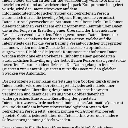
Internetseite, die durch den für die Verarbeitung Verantwortlichen
betrieben wird und auf welcher eine Jetpack-Komponente integriert
wurde, wird der Internetbrowser auf dem
informationstechnologischen System der betroffenen Person
automatisch durch die jeweilige Jetpack-Komponente veranlasst,
Daten zur Analysezwecken an Automattic zu übermitteln. Im Rahmen
dieses technischen Verfahrens erhält Automattic Kenntnis über Daten,
die in der Folge zur Erstellung einer Übersicht der Internetseiten-
Besuche verwendet werden. Die so gewonnenen Daten dienen der
Analyse des Verhaltens der betroffenen Person, welche auf die
Internetseite des für die Verarbeitung Verantwortlichen zugegriffen
hat und werden mit dem Ziel, die Internetseite zu optimieren,
ausgewertet. Die über die Jetpack-Komponente erhobenen Daten
werden nicht ohne eine vorherige Einholung einer gesonderten
ausdrücklichen Einwilligung der betroffenen Person dazu genutzt, die
betroffene Person zu identifizieren. Die Daten gelangen ferner
Quantcast zur Kenntnis. Quantcast nutzt die Daten zu den gleichen
Zwecken wie Automattic.
Die betroffene Person kann die Setzung von Cookies durch unsere
Internetseite, wie oben bereits dargestellt, jederzeit mittels einer
entsprechenden Einstellung des genutzten Internetbrowsers
verhindern und damit der Setzung von Cookies dauerhaft
widersprechen. Eine solche Einstellung des genutzten
Internetbrowsers würde auch verhindern, dass Automattic/Quantcast
ein Cookie auf dem informationstechnologischen System der
betroffenen Person setzt. Zudem können von Automattic bereits
gesetzte Cookies jederzeit über den Internetbrowser oder andere
Softwareprogramme gelöscht werden.
Ferner besteht für die betroffene Person die Möglichkeit, einer