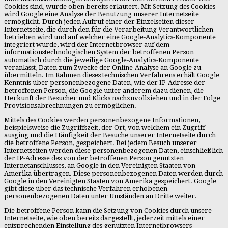
Cookies sind, wurde oben bereits erläutert. Mit Setzung des Cookies
wird Google eine Analyse der Benutzung unserer Internetseite
ermöglicht. Durch jeden Aufruf einer der Einzelseiten dieser
Internetseite, die durch den für die Verarbeitung Verantwortlichen
betrieben wird und auf welcher eine Google-Analytics-Komponente
integriert wurde, wird der Internetbrowser auf dem
informationstechnologischen System der betroffenen Person
automatisch durch die jeweilige Google-Analytics-Komponente
veranlasst, Daten zum Zwecke der Online-Analyse an Google zu
übermitteln. Im Rahmen dieses technischen Verfahrens erhält Google
Kenntnis über personenbezogene Daten, wie der IP-Adresse der
betroffenen Person, die Google unter anderem dazu dienen, die
Herkunft der Besucher und Klicks nachzuvollziehen und in der Folge
Provisionsabrechnungen zu ermöglichen.
Mittels des Cookies werden personenbezogene Informationen,
beispielsweise die Zugriffszeit, der Ort, von welchem ein Zugriff
ausging und die Häufigkeit der Besuche unserer Internetseite durch
die betroffene Person, gespeichert. Bei jedem Besuch unserer
Internetseiten werden diese personenbezogenen Daten, einschließlich
der IP-Adresse des von der betroffenen Person genutzten
Internetanschlusses, an Google in den Vereinigten Staaten von
Amerika übertragen. Diese personenbezogenen Daten werden durch
Google in den Vereinigten Staaten von Amerika gespeichert. Google
gibt diese über das technische Verfahren erhobenen
personenbezogenen Daten unter Umständen an Dritte weiter.
Die betroffene Person kann die Setzung von Cookies durch unsere
Internetseite, wie oben bereits dargestellt, jederzeit mittels einer
entsprechenden Einstellung des genutzten Internetbrowsers