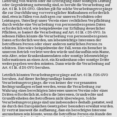
Lieferung von Waren oder die Erbringung einer sonstigen Leistung
oder Gegenleistung notwendig sind, so beruht die Verarbeitung auf
Art. 6 I lit. b DS-GVO. Gleiches gilt für solche Verarbeitungsvorgänge
die zur Durchführung vorvertraglicher Maßnahmen erforderlich
sind, etwa in Fällen von Anfragen zur unseren Produkten oder
Leistungen. Unterliegt unser Verein einer rechtlichen Verpflichtung
durch welche eine Verarbeitung von personenbezogenen Daten
erforderlich wird, wie beispielsweise zur Erfüllung steuerlicher
Pflichten, so basiert die Verarbeitung auf Art. 6 I lit. c DS-GVO. In
seltenen Fällen könnte die Verarbeitung von personenbezogenen
Daten erforderlich werden, um lebenswichtige Interessen der
betroffenen Person oder einer anderen natürlichen Person zu
schützen. Dies wäre beispielsweise der Fall, wenn ein Besucher in
unserem Betrieb verletzt werden würde und daraufhin sein Name,
sein Alter, seine Krankenkassendaten oder sonstige lebenswichtige
Informationen an einen Arzt, ein Krankenhaus oder sonstige Dritte
weitergegeben werden müssten. Dann würde die Verarbeitung auf
Art. 6 I lit. d DS-GVO beruhen.
Letztlich könnten Verarbeitungsvorgänge auf Art. 6 I lit. f DS-GVO
beruhen. Auf dieser Rechtsgrundlage basieren
Verarbeitungsvorgänge, die von keiner der vorgenannten
Rechtsgrundlagen erfasst werden, wenn die Verarbeitung zur
Wahrung eines berechtigten Interesses unseres Vereins oder eines
Dritten erforderlich ist, sofern die Interessen, Grundrechte und
Grundfreiheiten des Betroffenen nicht überwiegen. Solche
Verarbeitungsvorgänge sind uns insbesondere deshalb gestattet, weil
sie durch den Europäischen Gesetzgeber besonders erwähnt wurden.
Er vertrat insoweit die Auffassung, dass ein berechtigtes Interesse
anzunehmen sein könnte, wenn die betroffene Person ein Kunde des