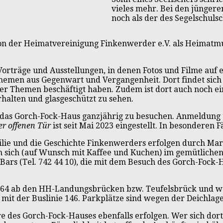
vieles mehr. Bei den jüngere
noch als der des Segelschul
von der Heimatvereinigung Finkenwerder e.V. als Heimatm
Vorträge und Ausstellungen, in denen Fotos und Filme auf
men aus Gegenwart und Vergangenheit. Dort findet sich
r Themen beschäftigt haben. Zudem ist dort auch noch ei
rhalten und glasgeschützt zu sehen.
t das Gorch-Fock-Haus ganzjährig zu besuchen. Anmeldun
er offenen Tür
ist seit Mai 2023 eingestellt. In besonderen 
ilie und die Geschichte Finkenwerders erfolgen durch Mar
an sich (auf Wunsch mit Kaffee und Kuchen) im gemütliche
ars (Tel. 742 44 10), die mit dem Besuch des Gorch-Fock-
 64 ab den HH-Landungsbrücken bzw. Teufelsbrück und wei
 mit der Buslinie 146. Parkplätze sind wegen der Deichlag
 des Gorch-Fock-Hauses ebenfalls erfolgen. Wer sich dort