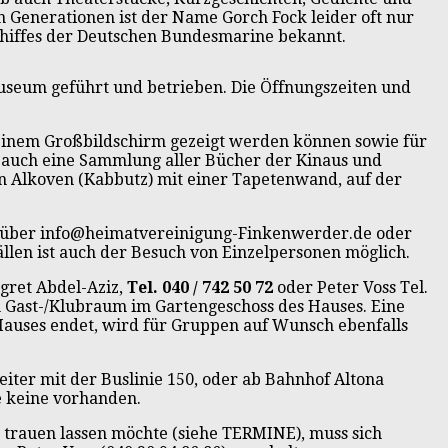
n Generationen ist der Name Gorch Fock leider oft nur
schiffes der Deutschen Bundesmarine bekannt.
useum geführt und betrieben. Die Öffnungszeiten und
 einem Großbildschirm gezeigt werden können sowie für
 auch eine Sammlung aller Bücher der Kinaus und
n Alkoven (Kabbutz) mit einer Tapetenwand, auf der
g über info@heimatvereinigung-Finkenwerder.de oder
Fällen ist auch der Besuch von Einzelpersonen möglich.
gret Abdel-Aziz,
Tel. 040 / 742 50 72
oder Peter Voss Tel.
n Gast-/Klubraum im Gartengeschoss des Hauses. Eine
Hauses endet, wird für Gruppen auf Wunsch ebenfalls
ter mit der Buslinie 150, oder ab Bahnhof Altona
e keine vorhanden.
 trauen lassen möchte (siehe TERMINE), muss sich