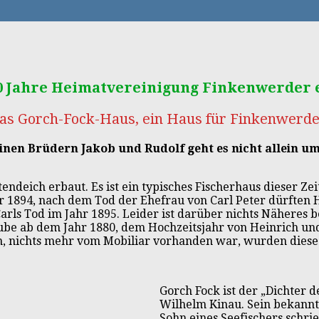
00 Jahre Heimatvereinigung Finkenwerder e.
as Gorch-Fock-Haus, ein Haus für Finkenwerde
inen Brüdern Jakob und Rudolf geht es nicht allein u
deich erbaut. Es ist ein typisches Fischerhaus dieser Ze
r 1894, nach dem Tod der Ehefrau von Carl Peter dürften 
rls Tod im Jahr 1895. Leider ist darüber nichts Näheres b
ube ab dem Jahr 1880, dem Hochzeitsjahr von Heinrich und
 nichts mehr vom Mobiliar vorhanden war, wurden diese 
Gorch Fock ist der „Dichter
Wilhelm Kinau. Sein bekannt
Sohn eines Seefischers schri